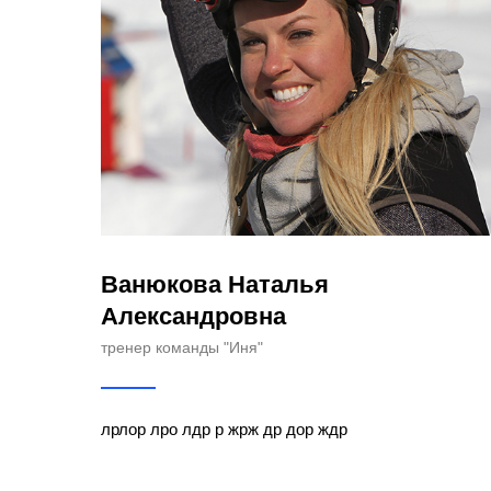
Ванюкова Наталья
Александровна
тренер команды "Иня"
лрлор лро лдр р жрж др дор ждр