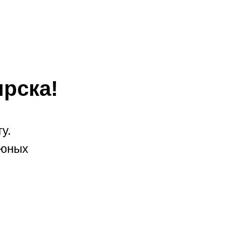
рска!
у.
 юных