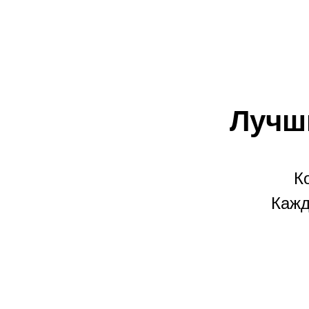
Лучш
К
Кажд