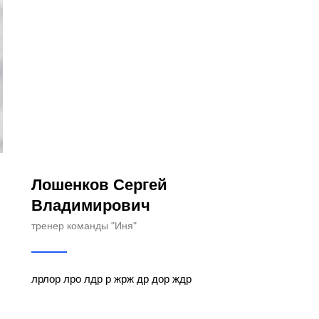
Лошенков Сергей
Владимирович
тренер команды "Иня"
лрлор лро лдр р жрж др дор ждр